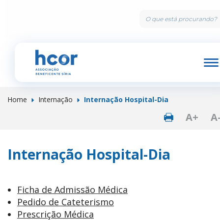
M
Home
Internação
Internação Hospital-Dia
Botão de p
A+
A
Internação Hospital-Dia
Ficha de Admissão Médica
Pedido de Cateterismo
Prescrição Médica