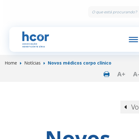
M
Home
Notícias
Novos médicos corpo clínico
Botão de p
A+
A
Vo
Novos