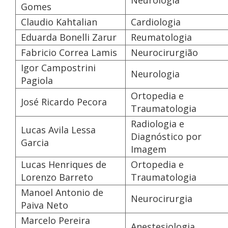
Gomes
Claudio Kahtalian
Cardiologia
Eduarda Bonelli Zarur
Reumatologia
Fabricio Correa Lamis
Neurocirurgião
Igor Campostrini
Neurologia
Pagiola
Ortopedia e
José Ricardo Pecora
Traumatologia
Radiologia e
Lucas Avila Lessa
Diagnóstico por
Garcia
Imagem
Lucas Henriques de
Ortopedia e
Lorenzo Barreto
Traumatologia
Manoel Antonio de
Neurocirurgia
Paiva Neto
Marcelo Pereira
Anestesiologia