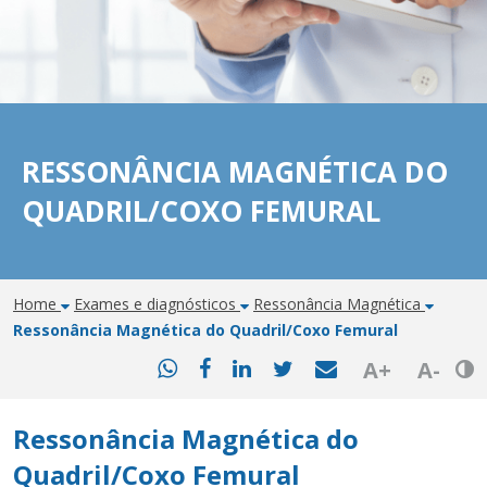
RESSONÂNCIA MAGNÉTICA DO
QUADRIL/COXO FEMURAL
Home
Exames e diagnósticos
Ressonância Magnética
Ressonância Magnética do Quadril/Coxo Femural
Bot
A+
A-
Ressonância Magnética do
Quadril/Coxo Femural