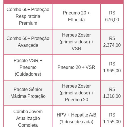
Combo 60+ Proteção
Pneumo 20 +
R$
Respiratória
Efluelda
676,00
Premium
Herpes Zoster
Combo 60+ Proteção
R$
(primeira dose) +
Avançada
2.374,00
VSR
Pacote VSR +
R$
Pneumo
Pneumo 20 + VSR
1.965,00
(Cuidadores)
Herpes Zoster
Pacote Sênior
R$
(primeira dose) +
Máxima Proteção
1.310,00
Pneumo 20
Combo Jovem
HPV + Hepatite A/B
R$
Atualização
(1 dose de cada)
1.155,00
Completa