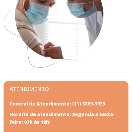
ATENDIMENTO
Central de Atendimento:
(11) 3889-3939
Horário de atendimento: Segunda a sexta-
feira: 07h às 18h;