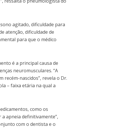
e”, ressalta o pneumologista do
sono agitado, dificuldade para
de atenção, dificuldade de
damental para que o médico
nto é a principal causa de
oenças neuromusculares. “A
m recém-nascidos”, revela o Dr.
a – faixa etária na qual a
medicamentos, como os
r a apneia definitivamente”,
onjunto com o dentista e o