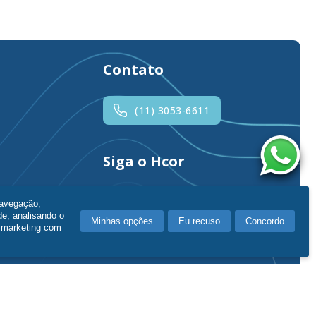
Contato
(11) 3053-6611
Siga o Hcor
navegação,
de, analisando o
Minhas opções
Eu recuso
Concordo
e marketing com
Política de Privacidade
|
Fale Conosco