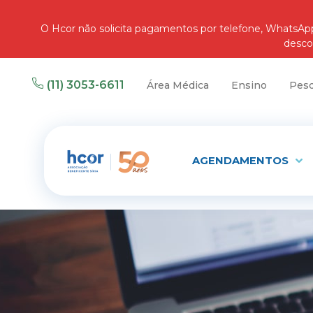
O Hcor não solicita pagamentos por telefone, WhatsA
desco
(11) 3053-6611
Área Médica
Ensino
Pesq
AGENDAMENTOS