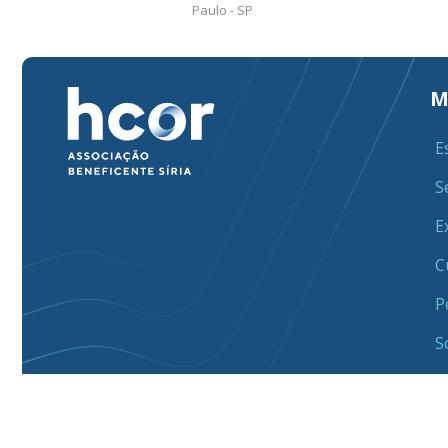
Paulo - SP
M
E
S
E
C
P
S
Responsável Técnico:
Dr. Alexandre Biasi Cavalcanti - CRM
© 2026 Hcor. Todos os direitos reservados