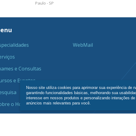
Paulo - SP
enu
specialidades
WebMail
erviços
xames e Consultas
ursos e Eventos
Nosso site utiliza cookies para aprimorar sua experiência de 
esquisa
garantindo funcionalidades básicas, melhorando sua usabilida
interesse em nossos produtos e personalizando interações d
anúncios mais relevantes para você.
obre o Hcor
-SP 95135