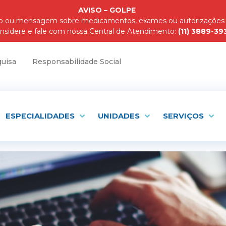
AVISO – GOLPE
pp ou mensagem sobre medicamentos, exames ou autorizações de
nsidere e fale com nossa Central de Atendimento:
(11) 3889-39
uisa
Responsabilidade Social
ESPECIALIDADES
UNIDADES
SERVIÇOS