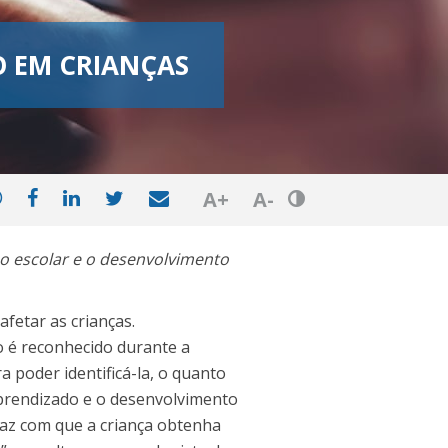
O EM CRIANÇAS
Botão de Ajuste 
A+
A-
 escolar e o desenvolvimento
fetar as crianças.
 é reconhecido durante a
 poder identificá-la, o quanto
 aprendizado e o desenvolvimento
 faz com que a criança obtenha