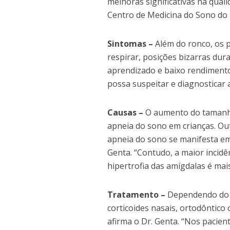
melhoras significativas na qual
Centro de Medicina do Sono do 
Sintomas –
Além do ronco, os p
respirar, posições bizarras dura
aprendizado e baixo rendimento 
possa suspeitar e diagnosticar 
Causas –
O aumento do tamanho 
apneia do sono em crianças. Ou
apneia do sono se manifesta em 
Genta. “Contudo, a maior incidên
hipertrofia das amígdalas é ma
Tratamento –
Dependendo do c
corticoides nasais, ortodôntico 
afirma o Dr. Genta. “Nos pacien