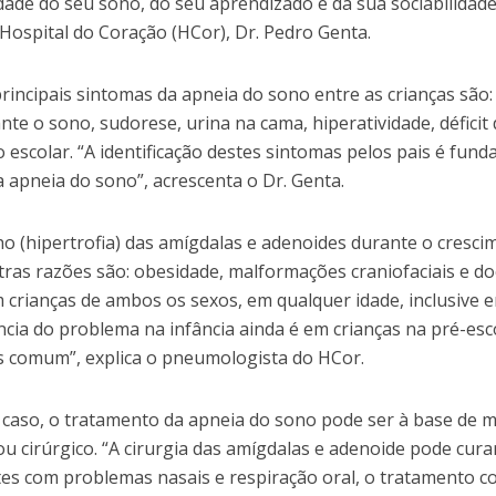
idade do seu sono, do seu aprendizado e da sua sociabilidad
Hospital do Coração (HCor), Dr. Pedro Genta.
rincipais sintomas da apneia do sono entre as crianças são: 
nte o sono, sudorese, urina na cama, hiperatividade, déficit 
escolar. “A identificação destes sintomas pelos pais é fun
a apneia do sono”, acrescenta o Dr. Genta.
(hipertrofia) das amígdalas e adenoides durante o crescime
tras razões são: obesidade, malformações craniofaciais e d
crianças de ambos os sexos, em qualquer idade, inclusive e
cia do problema na infância ainda é em crianças na pré-escol
is comum”, explica o pneumologista do HCor.
aso, o tratamento da apneia do sono pode ser à base de 
ou cirúrgico. “A cirurgia das amígdalas e adenoide pode cura
tes com problemas nasais e respiração oral, o tratamento c