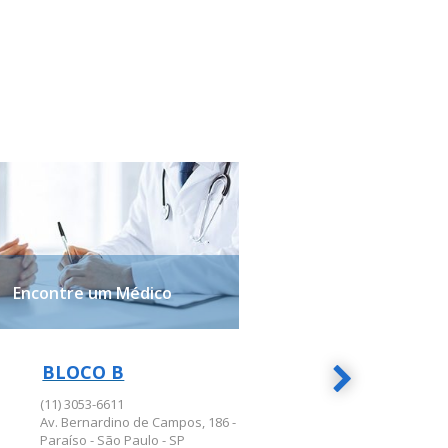
Encontre um Médico
BLOCO B
BL
BLOCO B
BLO
(11) 3053-6611
(11) 
Av. Bernardino de Campos, 186 -
Rua Ab
Paraíso - São Paulo - SP
São P