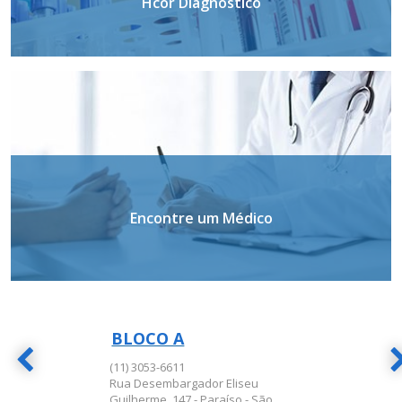
Hcor Diagnóstico
Encontre um Médico
BLOCO A
BLOCO A
(11) 3053-6611
Rua Desembargador Eliseu
Guilherme, 147 - Paraíso - São