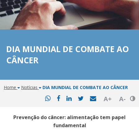
DIA MUNDIAL DE COMBATE AO
CÂNCER
Home
Notícias
DIA MUNDIAL DE COMBATE AO CÂNCER
Bot
A+
A-
Prevenção do câncer: alimentação tem papel
fundamental