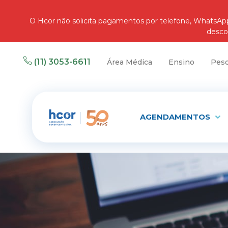
O Hcor não solicita pagamentos por telefone, WhatsA
desco
(11) 3053-6611
Área Médica
Ensino
Pesq
AGENDAMENTOS