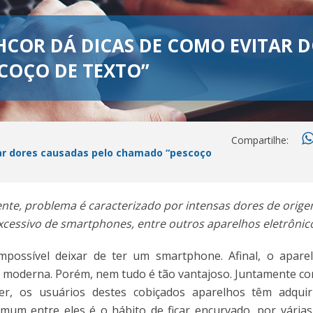
HCOR DÁ DICAS DE COMO EVITAR 
COÇO DE TEXTO”
Compartilhe:
tar dores causadas pelo chamado “pescoço
e, problema é caracterizado por intensas dores de orige
xcessivo de smartphones, entre outros aparelhos eletrônic
mpossível deixar de ter um smartphone. Afinal, o apare
ida moderna. Porém, nem tudo é tão vantajoso. Juntamente co
r, os usuários destes cobiçados aparelhos têm adqui
omum entre eles é o hábito de ficar encurvado, por vária