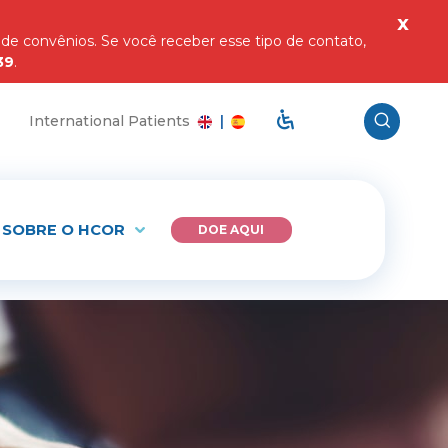
x
 convênios. Se você receber esse tipo de contato,
39
.
Acessar página de acess
Access the page for international
Accede a la página para paci
International Patients
|
SOBRE O HCOR
DOE AQUI