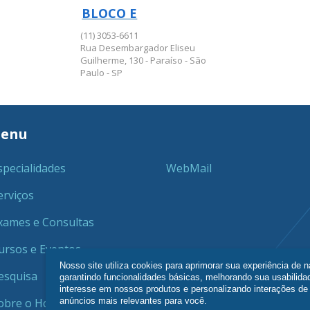
BLOCO E
BLOCO E
(11) 3053-6611
Rua Desembargador Eliseu
Guilherme, 130 - Paraíso - São
Paulo - SP
enu
specialidades
WebMail
erviços
xames e Consultas
ursos e Eventos
Nosso site utiliza cookies para aprimorar sua experiência de 
esquisa
garantindo funcionalidades básicas, melhorando sua usabilida
interesse em nossos produtos e personalizando interações d
anúncios mais relevantes para você.
obre o Hcor