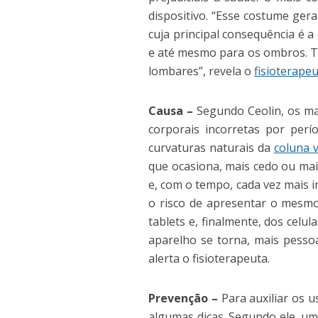
dispositivo. “Esse costume ger
cuja principal consequência é a
e até mesmo para os ombros. Ta
lombares”, revela o
fisioterape
Causa –
Segundo Ceolin, os mal
corporais incorretas por perí
curvaturas naturais da
coluna v
que ocasiona, mais cedo ou mais
e, com o tempo, cada vez mais 
o risco de apresentar o mesm
tablets e, finalmente, dos cel
aparelho se torna, mais pessoa
alerta o fisioterapeuta.
Prevenção –
Para auxiliar os u
algumas dicas. Segundo ele, uma