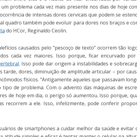
a um problema cada vez mais presente nos dias de hoje con
 ocorrência de intensas dores cervicais que podem se esten
l quadro também pode evoluir para dores nos braços e com
uta
do HCor, Reginaldo Ceolin.
efícios causados pelo “pescoço de texto” ocorrem tão log
odos cada vez maiores. Isso porque, ficar encurvado po
ertebral
. Isso pode dar origem a instabilidades e sobrecar
 tarde, dores, diminuição de amplitude articular – por cau
incômodos físicos. “Antigamente aqueles que passavam lon
o tipo de problema. Com o advento das máquinas de escre
ulares de hoje em dia, o perigo só aumentou. Isso porque, q
s recorrem a ele. Isso, infelizmente, pode conferir prop
suários de smartphones a cuidar melhor da saúde e evitar o
 atitude simples e eficaz é tentar manter o celular na altu