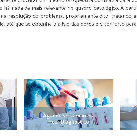
ortante procurar um médico ortopedista ou fisiatra para q
o há nada de mais relevante no quadro patológico. A parti
ar na resolução do problema, propriamente dito, tratando 
, até que se obtenha o alívio das dores e o conforto perdi
Agende seus Exames
Hcor Diagnóstico