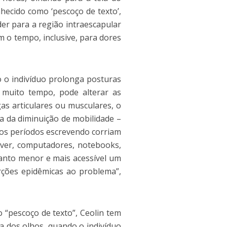
hecido como ‘pescoço de texto’,
der para a região intraescapular
 o tempo, inclusive, para dores
o o indivíduo prolonga posturas
r muito tempo, pode alterar as
gas articulares ou musculares, o
sa da diminuição de mobilidade –
gos períodos escrevendo corriam
ver, computadores, notebooks,
uanto menor e mais acessível um
orções epidêmicas ao problema”,
 “pescoço de texto”, Ceolin tem
ra dos olhos, quando o indivíduo