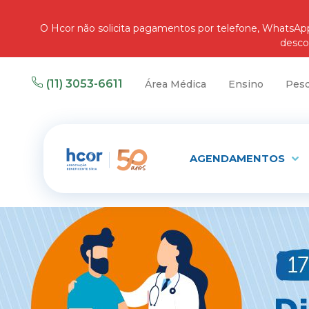
O Hcor não solicita pagamentos por telefone, WhatsA
desco
(11) 3053-6611
Área Médica
Ensino
Pesq
AGENDAMENTOS