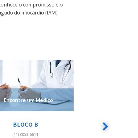
econhece o compromisso e o
gudo do miocárdio (IAM).
Encontre um Médico
BLOCO B
BL
BLOCO B
BLO
(11) 3053-6611
(11) 