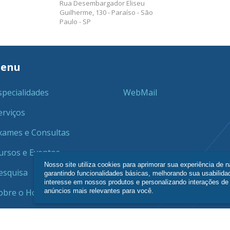
Rua Desembargador Eliseu
Guilherme, 130 - Paraíso - São
Paulo - SP
enu
specialidades
WebMail
erviços
xames e Consultas
ursos e Eventos
Nosso site utiliza cookies para aprimorar sua experiência de 
esquisa
garantindo funcionalidades básicas, melhorando sua usabilida
interesse em nossos produtos e personalizando interações d
anúncios mais relevantes para você.
obre o Hcor
-SP 95135