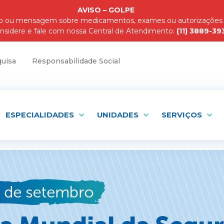
AVISO – GOLPE
pp ou mensagem sobre medicamentos, exames ou autorizações de
nsidere e fale com nossa Central de Atendimento:
(11) 3889-39
uisa
Responsabilidade Social
ESPECIALIDADES
UNIDADES
SERVIÇOS