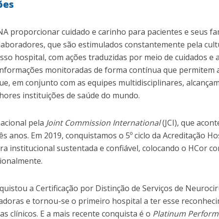
ões
 proporcionar cuidado e carinho para pacientes e seus fami
olaboradores, que são estimulados constantemente pela cult
sso hospital, com ações traduzidas por meio de cuidados e 
formações monitoradas de forma contínua que permitem a
ue, em conjunto com as equipes multidisciplinares, alcança
lhores instituições de saúde do mundo.
nacional pela
Joint Commission International
(JCI), que acon
s anos. Em 2019, conquistamos o 5º ciclo da Acreditação Hos
ra institucional sustentada e confiável, colocando o HCor c
cionalmente.
uistou a Certificação por Distinção de Serviços de Neurocir
tadoras e tornou-se o primeiro hospital a ter esse reconhec
 clínicos. E a mais recente conquista é o
Platinum Perform