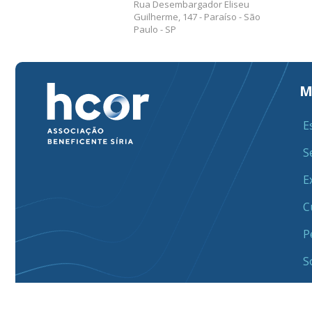
Rua Desembargador Eliseu
Guilherme, 147 - Paraíso - São
Paulo - SP
M
E
S
E
C
P
S
Responsável Técnico:
Dr. Alexandre Biasi Cavalcanti - CRM