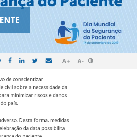
IENTE
Botão de Ajuste 
A+
A-
vo de conscientizar
 civil sobre a necessidade da
para minimizar riscos e danos
do país.
adverso. Desta forma, medidas
lebração da data possibilita
urança do paciente,