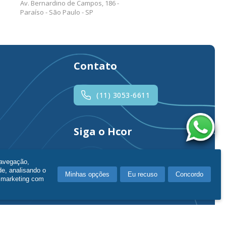
Av. Bernardino de Campos, 186 -
Rua Ab
Paraíso - São Paulo - SP
São P
Contato
(11) 3053-6611
Siga o Hcor
navegação,
de, analisando o
Minhas opções
Eu recuso
Concordo
e marketing com