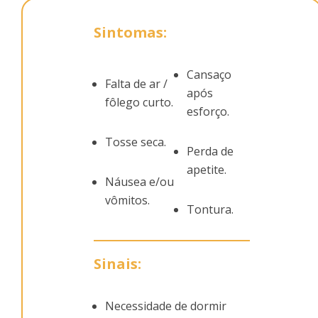
Sintomas:
Cansaço
Falta de ar /
após
fôlego curto.
esforço.
Tosse seca.
Perda de
apetite.
Náusea e/ou
vômitos.
Tontura.
Sinais:
Necessidade de dormir