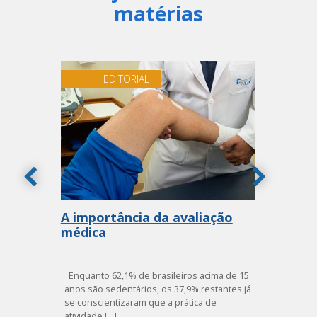
matérias
EDITORIAL
io
A importância da avaliação
Te
médica
em
pa
Enquanto 62,1% de brasileiros acima de 15
Ser
anos são sedentários, os 37,9% restantes já
ele
ça
se conscientizaram que a prática de
amb
atividade [...]
Pro