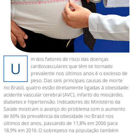
m dos fatores de risco das doenças
U
cardiovasculares que têm se tornado
prevalente nos últimos anos é o excesso de
peso. Das seis principais causas de morte
no Brasil, quatro estão diretamente ligadas à obesidade:
acidente vascular cerebral (AVC), infarto do miocárdio,
diabetes e hipertensão. Indicadores do Ministério da
Saúde mostram o avanço do problema com o aumento
de 60% da prevalência da obesidade no Brasil nos
últimos dez anos, passando de 11,8% em 2006 para
18,9% em 2016. O sobrepeso na população também